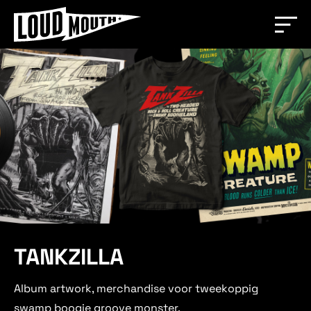
TANKZILLA
Album artwork, merchandise voor tweekoppig
swamp boogie groove monster.